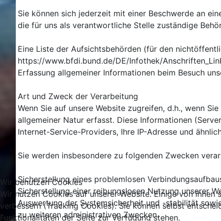
Sie können sich jederzeit mit einer Beschwerde an ei
die für uns als verantwortliche Stelle zuständige Behö
Eine Liste der Aufsichtsbehörden (für den nichtöffentli
https://www.bfdi.bund.de/DE/Infothek/Anschriften_Link
Erfassung allgemeiner Informationen beim Besuch uns
Art und Zweck der Verarbeitung
Wenn Sie auf unsere Website zugreifen, d.h., wenn Sie
allgemeiner Natur erfasst. Diese Informationen (Serv
Internet-Service-Providers, Ihre IP-Adresse und ähnlic
Sie werden insbesondere zu folgenden Zwecken verarb
Sicherstellung eines problemlosen Verbindungsaufbau
Wir benutzen Cookies
Sicherstellung einer reibungslosen Nutzung unserer We
Wir nutzen Cookies auf unserer Website. Einige von ihnen s
Auswertung der Systemsicherheit und -stabilität sowi
verbessern (Tracking Cookies). Sie können selbst entschei
zu weiteren administrativen Zwecken.
Funktionalitäten der Seite zur Verfügung stehen.