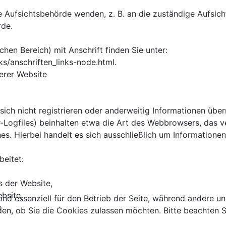
ne Aufsichtsbehörde wenden, z. B. an die zuständige Aufsi
rde.
chen Bereich) mit Anschrift finden Sie unter:
s/anschriften_links-node.html.
erer Website
 sich nicht registrieren oder anderweitig Informationen üb
er-Logfiles) beinhalten etwa die Art des Webbrowsers, da
hes. Hierbei handelt es sich ausschließlich um Informatione
eitet:
s der Website,
bsite,
ind essenziell für den Betrieb der Seite, während andere u
e
den, ob Sie die Cookies zulassen möchten. Bitte beachten S