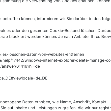
r Zustimmung die Verwendung von Cookies erlauben, können
etreffen können, informieren wir Sie darüber in den folg
ookies oder den gesamten Cookie-Bestand löschen. Darüber
rab blockiert werden können. Je nach Anbieter Ihres Brow
ookies-loeschen-daten-von-websites-entfernen
-de/help/17442/windows-internet-explorer-delete-manage-co
s/answer/61416?hl=de
e=de_DE&viewlocale=de_DE
enbezogene Daten erhoben, wie Name, Anschrift, Kontakt-
ie auf Inhalte und Leistungen zugreifen, die wir nur regis