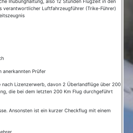
sche Inübunghaltung, also 12 Stunden Flugzeit in den
s verantwortlicher Luftfahrzeugführer (Trike-Führer)
eitszeugnis
ch
n anerkannten Prüfer
ge nach Lizenzerwerb, davon 2 Überlandflüge über 200
ung, die bei dem letzten 200 Km Flug durchgeführt
se. Ansonsten ist ein kurzer Checkflug mit einem
lehrer