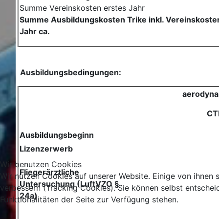
Summe Vereinskosten erstes Jahr
Summe Ausbildungskosten Trike inkl. Vereinskosten 
Jahr ca.
Ausbildungsbedingungen:
aerodyna
CT
Ausbildungsbeginn
Lizenzerwerb
Wir benutzen Cookies
Fliegerärztliche
Wir nutzen Cookies auf unserer Website. Einige von ihnen s
Untersuchung (LuftVZO §
verbessern (Tracking Cookies). Sie können selbst entschei
24a)
Funktionalitäten der Seite zur Verfügung stehen.