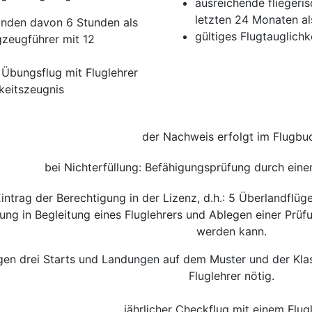
ausreichende fliegeri
letzten 24 Monaten al
unden davon 6 Stunden als
gültiges Flugtauglichk
gzeugführer mit 12
Übungsflug mit Fluglehrer
hkeitszeugnis
der Nachweis erfolgt im Flugbu
bei Nichterfüllung: Befähigungsprüfung durch eine
ntrag der Berechtigung in der Lizenz, d.h.: 5 Überlandflü
ng in Begleitung eines Fluglehrers und Ablegen einer Prüf
werden kann.
agen drei Starts und Landungen auf dem Muster und der Klas
Fluglehrer nötig.
jährlicher Checkflug mit einem Flug